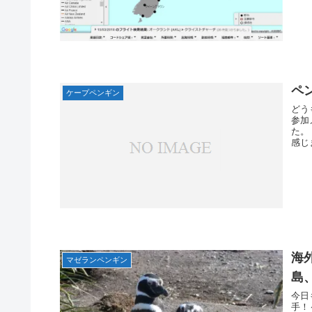
ペ
ケープペンギン
どう
参加
た。
感じ
海
マゼランペンギン
島
今日
手！