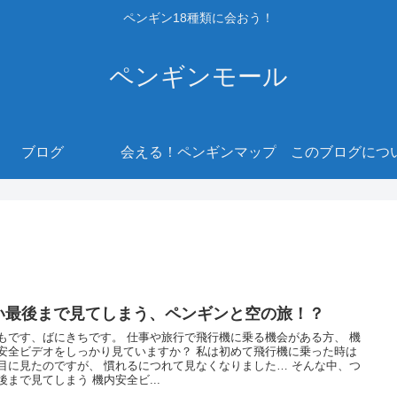
ペンギン18種類に会おう！
ペンギンモール
ブログ
会える！ペンギンマップ
このブログにつ
い最後まで見てしまう、ペンギンと空の旅！？
もです、ばにきちです。 仕事や旅行で飛行機に乗る機会がある方、 機
安全ビデオをしっかり見ていますか？ 私は初めて飛行機に乗った時は
目に見たのですが、 慣れるにつれて見なくなりました… そんな中、つ
後まで見てしまう 機内安全ビ...