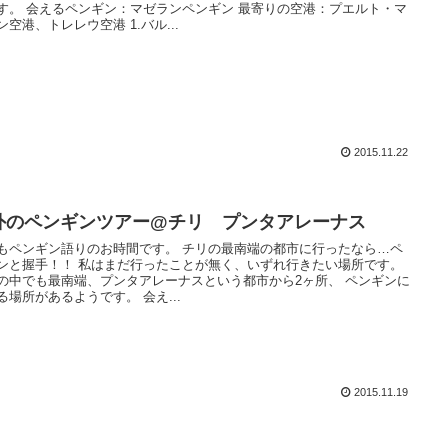
す。 会えるペンギン：マゼランペンギン 最寄りの空港：プエルト・マ
ン空港、トレレウ空港 1.バル...
2015.11.22
外のペンギンツアー@チリ プンタアレーナス
もペンギン語りのお時間です。 チリの最南端の都市に行ったなら…ペ
ンと握手！！ 私はまだ行ったことが無く、いずれ行きたい場所です。
の中でも最南端、プンタアレーナスという都市から2ヶ所、 ペンギンに
る場所があるようです。 会え...
2015.11.19