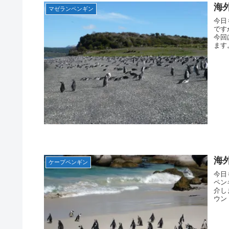
海
マゼランペンギン
今日
です
今回
ます
海
ケープペンギン
今日
ペン
介し
ウン