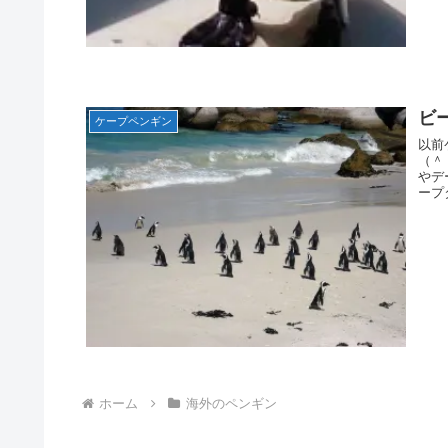
ビ
ケープペンギン
以前
（＾
やデ
ープ
ホーム
海外のペンギン