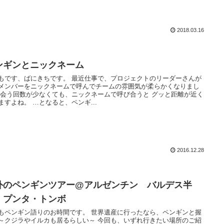
2018.03.16
ンギンとニックネーム
もです、ばにきちです。 最近仕事で、プロジェクトのリーダーさんが
メンバーをニックネームで呼んでチームの雰囲気が柔らかくなりまし
 会う回数が少なくても、ニックネームで呼び合うと グッと距離が近く
ますよね。 …となると、ペンギ...
2016.12.28
外のペンギンツアー@アルゼンチン バルデス半
、プンタ・トンボ
もペンギン語りのお時間です。 世界遺産に行ったなら、ペンギンと握
～クジラやイルカも居るらしい～ 今回も、いずれ行きたい場所のご紹