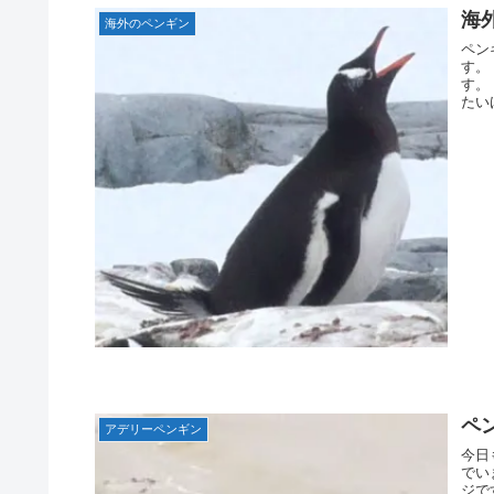
海
海外のペンギン
ペン
す。
す。
たい
ペ
アデリーペンギン
今日
でい
ジで