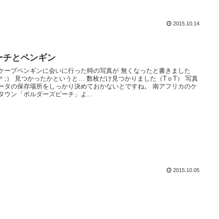
2015.10.14
ーチとペンギン
ケープペンギンに会いに行った時の写真が 無くなったと書きました
＾;） 見つかったかというと… 数枚だけ見つかりました（TｏT） 写真
ータの保存場所をしっかり決めておかないとですね。 南アフリカのケ
タウン「ボルダーズビーチ」よ...
2015.10.05