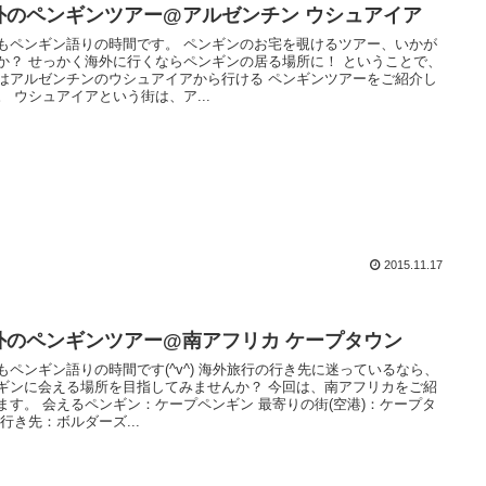
外のペンギンツアー@アルゼンチン ウシュアイア
もペンギン語りの時間です。 ペンギンのお宅を覗けるツアー、いかが
か？ せっかく海外に行くならペンギンの居る場所に！ ということで、
はアルゼンチンのウシュアイアから行ける ペンギンツアーをご紹介し
。 ウシュアイアという街は、ア...
2015.11.17
外のペンギンツアー@南アフリカ ケープタウン
もペンギン語りの時間です(^v^) 海外旅行の行き先に迷っているなら、
ギンに会える場所を目指してみませんか？ 今回は、南アフリカをご紹
ます。 会えるペンギン：ケープペンギン 最寄りの街(空港)：ケープタ
 行き先：ボルダーズ...