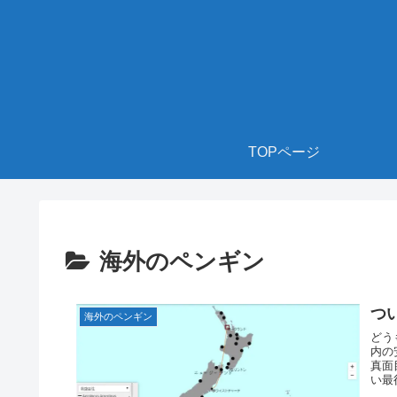
TOPページ
海外のペンギン
つ
海外のペンギン
どう
内の
真面
い最