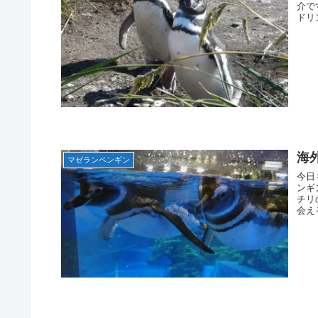
介で
ドリ
海
マゼランペンギン
今日
ンギ
チリ
会え