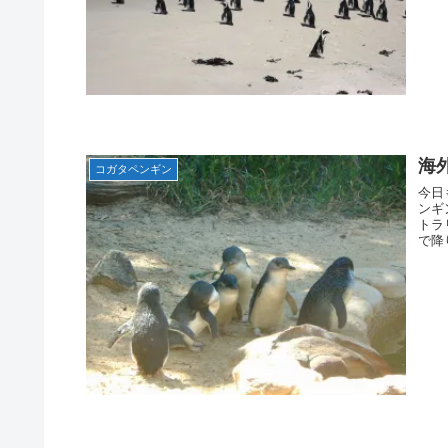
海
コガタペンギン
今日
ンギ
トラ
で降