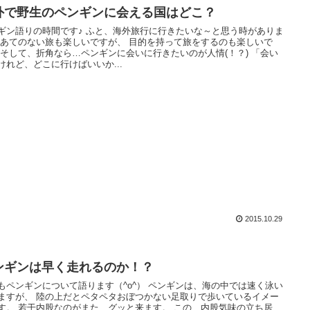
外で野生のペンギンに会える国はどこ？
ギン語りの時間です♪ ふと、海外旅行に行きたいな～と思う時がありま
 あてのない旅も楽しいですが、 目的を持って旅をするのも楽しいで
 そして、折角なら…ペンギンに会いに行きたいのが人情(！？) 「会い
けれど、どこに行けばいいか...
2015.10.29
ンギンは早く走れるのか！？
もペンギンについて語ります（^o^） ペンギンは、海の中では速く泳い
ますが、 陸の上だとペタペタおぼつかない足取りで歩いているイメー
す。 若干内股なのがまた、グッと来ます。 この、内股気味の立ち居