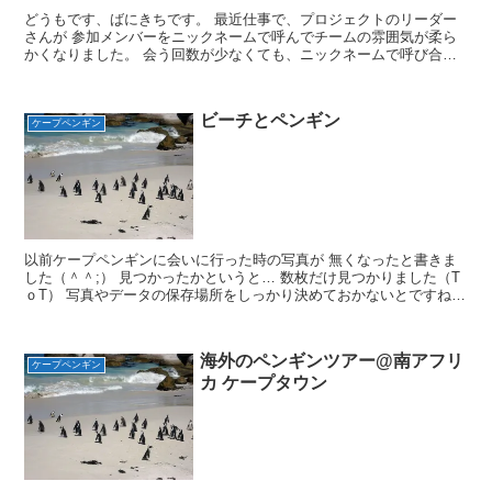
どうもです、ばにきちです。 最近仕事で、プロジェクトのリーダー
さんが 参加メンバーをニックネームで呼んでチームの雰囲気が柔ら
かくなりました。 会う回数が少なくても、ニックネームで呼び合う
と グッと距離が近く感じますよね。 …となると、ペンギ...
ビーチとペンギン
ケープペンギン
以前ケープペンギンに会いに行った時の写真が 無くなったと書きま
した（＾＾;） 見つかったかというと… 数枚だけ見つかりました（T
ｏT） 写真やデータの保存場所をしっかり決めておかないとですね。
南アフリカのケープタウン「ボルダーズビーチ」よ...
海外のペンギンツアー@南アフリ
ケープペンギン
カ ケープタウン