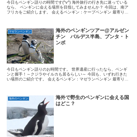
今日もペンギン語りの時間です(^v^) 海外旅行の行き先に迷っている
なら、 ペンギンに会える場所を目指してみませんか？ 今回は、南ア
フリカをご紹介します。 会えるペンギン：ケープペンギン 最寄りの
街(空港)：ケープタウン 行き先：ボルダーズ...
海外のペンギンツアー@アルゼン
マゼランペンギン
チン バルデス半島、プンタ・ト
ンボ
今日もペンギン語りのお時間です。 世界遺産に行ったなら、ペンギ
ンと握手！～クジラやイルカも居るらしい～ 今回も、いずれ行きた
い場所のご紹介です。 会えるペンギン：マゼランペンギン 最寄りの
空港：プエルト・マドリン空港、トレレウ空港 1.バル...
海外で野生のペンギンに会える国
海外のペンギン
はどこ？