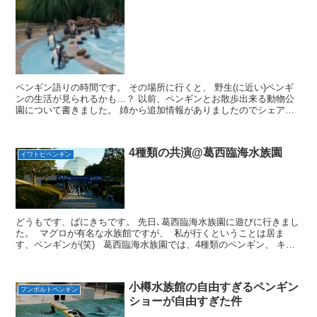
ペンギン語りの時間です。 その場所に行くと、 野生(に近い)ペンギ
ンの生活が見られるかも…？ 以前、ペンギンとお散歩出来る動物公
園について書きました。 姉から追加情報がありましたのでシェアし
ますね。 この動物公園は、ペンギンとお散歩出来るだ...
4種類の共演@葛西臨海水族園
イワトビペンギン
どうもです、ばにきちです。 先日､葛西臨海水族園に遊びに行きまし
た。 ​ マグロが有名な水族館ですが、 ​ 私が行くということは居ま
す、ペンギンが(笑) ​ ​ 葛西臨海水族園では、4種類のペンギン、 キン
グ、フンボルト、ミナミイワトビ、 ...
小樽水族館の自由すぎるペンギン
フンボルトペンギン
ショーが自由すぎた件