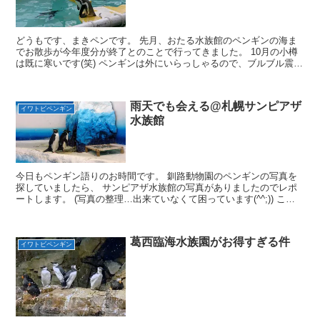
どうもです、まきペンです。 先月、おたる水族館のペンギンの海ま
でお散歩が今年度分が終了とのことで行ってきました。 10月の小樽
は既に寒いです(笑) ペンギンは外にいらっしゃるので、ブルブル震え
ながら会いに行ってきました。 まずはペンギンショ...
雨天でも会える@札幌サンピアザ
イワトビペンギン
水族館
今日もペンギン語りのお時間です。 釧路動物園のペンギンの写真を
探していましたら、 サンピアザ水族館の写真がありましたのでレポ
ートします。 (写真の整理…出来ていなくて困っています(^^;)) こち
らは建物の中なので、雨が降っても大丈夫です！...
葛西臨海水族園がお得すぎる件
イワトビペンギン