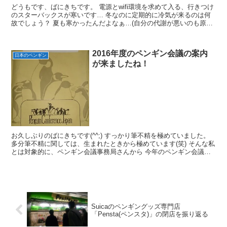
どうもです、ばにきちです。 電源とwifi環境を求めて入る、行きつけ
のスターバックスが寒いです… 冬なのに定期的に冷気が来るのは何
故でしょう？ 夏も寒かったんだよなぁ…(自分の代謝が悪いのも原因
です(笑)) 先日書いた､葛西臨海水族園につい...
2016年度のペンギン会議の案内
日本のペンギン
が来ましたね！
お久しぶりのばにきちです(^^;) すっかり筆不精を極めていました。
多分筆不精に関しては、生まれたときから極めています(笑) そんな私
とは対象的に、ペンギン会議事務局さんから 今年のペンギン会議の
案内が届きました。 封筒にもペンギン達が…...
Suicaのペンギングッズ専門店
「Pensta(ペンスタ)」の閉店を振り返る