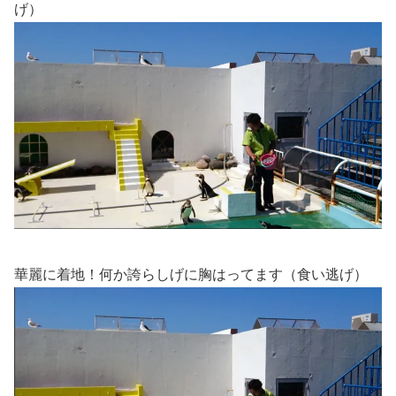
げ）
華麗に着地！何か誇らしげに胸はってます（食い逃げ）