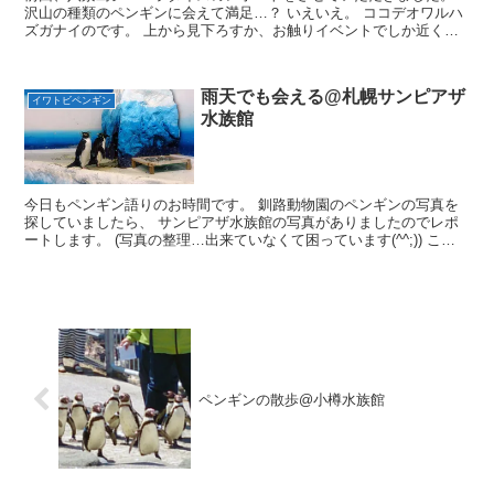
沢山の種類のペンギンに会えて満足…？ いえいえ。 ココデオワルハ
ズガナイのです。 上から見下ろすか、お触りイベントでしか近くで
会えなかった あのペンギンに、お近づきになれる方法が...
雨天でも会える@札幌サンピアザ
イワトビペンギン
水族館
今日もペンギン語りのお時間です。 釧路動物園のペンギンの写真を
探していましたら、 サンピアザ水族館の写真がありましたのでレポ
ートします。 (写真の整理…出来ていなくて困っています(^^;)) こち
らは建物の中なので、雨が降っても大丈夫です！...
ペンギンの散歩@小樽水族館