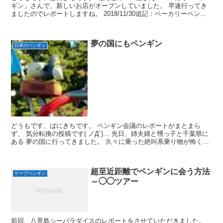
ギン」さんで、新しいお店がオープンしていました。 早速行ってき
ましたのでレポートしますね。 2018/11/30追記：ベーカリーペンギ
ン 美園店の様子 10月にペンギンベーカリー...
夢の国にもペンギン
日本のペンギン
どうもです、ばにきちです。 ペンギン会議のレポートがまとまら
ず、 気分転換の投稿です( ノД`)… 先日、姉夫婦と甥っ子と千葉県に
ある 夢の国に行ってきました。 久々に乗った絶叫系乗り物が怖くて
年甲斐もなく叫んだ、というのはここだけの秘密...
超至近距離でペンギンに会う方法
ケープペンギン
～◯◯ツアー
前回、八景島シーパラダイスのレポートをさせていただきました。