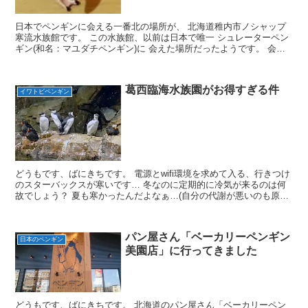
日本でペンギンに会える一番北の場所が、 北海道稚内市ノシャップ
寒流水族館です。 この水族館、以前は日本で唯一 シュレーターペン
ギン(和名：マユダチペンギン)に 会えた場所だったようです。 会え
た、と過去形なのは、残念ながら2001年11月に...
葛西臨海水族園がお得すぎる件
イワトビペンギン
どうもです、ばにきちです。 電源とwifi環境を求めて入る、行きつけ
のスターバックスが寒いです… 冬なのに定期的に冷気が来るのは何
故でしょう？ 夏も寒かったんだよなぁ…(自分の代謝が悪いのも原因
です(笑)) 先日書いた､葛西臨海水族園につい...
パン屋さん「ベーカリーペンギン
日本のペンギン
美園店」に行ってきました
どうもです、ばにきちです。 北海道のパン屋さん「ベーカリーペン