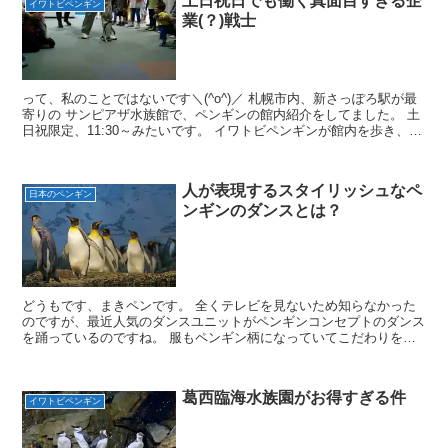
土日祝日でも働く真面目すぎる企
イワトビペンギン
業(？)戦士
って、私のことではないです＼(^o^)／ 札幌市内、新さっぽろ駅が最
寄りの サンピアザ水族館で、ペンギンの館内紹介をしてました。 土
日祝限定、11:30～みたいです。 イワトビペンギンが館内を歩き、
飼育員さんが館内の説明をしてくれますが、...
人が表現するスタイリッシュなペ
日本のペンギン
ンギンのダンスとは？
どうもです、まきペンです。 全くテレビを見ないため知らなかった
のですが、最近人気のダンスユニットがペンギンコンセプトのダンス
を踊っているのですね。 服もペンギン柄になっていてこだわりを感
じます。 直接ペンギン柄なのも良いですが、ペンギンを思...
葛西臨海水族園がお得すぎる件
イワトビペンギン