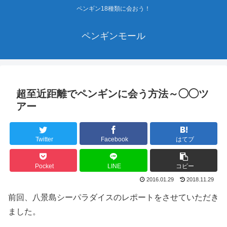
ペンギン18種類に会おう！
ペンギンモール
超至近距離でペンギンに会う方法～◯◯ツ
アー
Twitter
Facebook
はてブ
Pocket
LINE
コピー
2016.01.29
2018.11.29
前回、八景島シーパラダイスのレポートをさせていただき
ました。