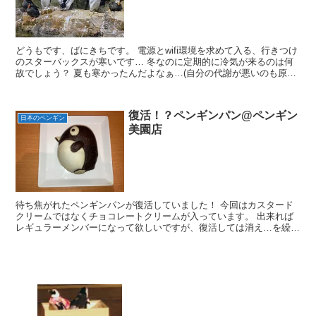
どうもです、ばにきちです。 電源とwifi環境を求めて入る、行きつけ
のスターバックスが寒いです… 冬なのに定期的に冷気が来るのは何
故でしょう？ 夏も寒かったんだよなぁ…(自分の代謝が悪いのも原因
です(笑)) 先日書いた､葛西臨海水族園につい...
復活！？ペンギンパン@ペンギン
日本のペンギン
美園店
待ち焦がれたペンギンパンが復活していました！ 今回はカスタード
クリームではなくチョコレートクリームが入っています。 出来れば
レギュラーメンバーになって欲しいですが、復活しては消え…を繰り
返しているパンです。 2021年9月に発見しましたので...