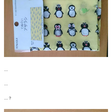
…
…
…？