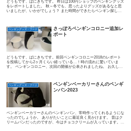
どうもです、ばにきちです。 昨日は100円ショップのペンギングッズ
をレポートしました。 秋～冬でも、思ったよりグッズがあるなと思
いましたが、いかがでしょう？ また時間ができたらペンギン探しに
行ってみます。 ペンギンハントに向けて神経を集中...
さっぽろペンギンコロニー追加レ
ペンギングッズ・フード
ポート
どうもです、ばにきちです。前回ペンギンコロニー2018のレポート
を投稿してから2ヶ月くらい経っている…！時の流れに驚いていま
す。 ペンギンコロニー、次回の開催が公表されましたね。 お久しぶ
りです。次のペンコロ開催が決まりました。9月に【東京...
ペンギンベーカリーさんのペンギ
ペンギングッズ・フード
ンパン2023
ペンギンベーカリーさんのペンギンパン、常時作ってくれるようにな
ったのでしょうか。 ありがたいことに最近良く見かけます。 昔はク
リームパンだったのですが、今はチョコクリームが入っています。
お顔は相変わらず味のある(笑) 2023/6/1 ペ...