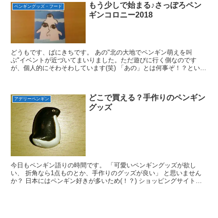
もう少しで始まる♪さっぽろペン
ペンギングッズ・フード
ギンコロニー2018
どうもです、ばにきちです。 あの"北の大地でペンギン萌えを叫
ぶ"イベントが近づいてまいりました。ただ遊びに行く側なのです
が、個人的にそわそわしています(笑) 「あの」とは何事ぞ！？という
方のためにご紹介しますと… 「さっぽろペンギンコロニー...
どこで買える？手作りのペンギン
アデリーペンギン
グッズ
今日もペンギン語りの時間です。 「可愛いペンギングッズが欲し
い、 折角なら1点ものとか、手作りのグッズが良い」 と思いません
か？ 日本にはペンギン好きが多いため(！？) ショッピングサイトで
検索するとペンギングッズが たくさん出てきます。 ...