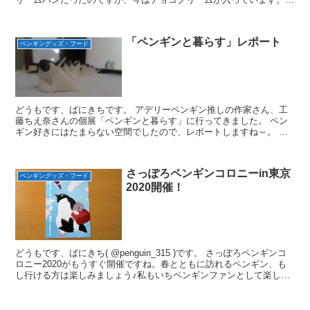
お顔は相変わらず味のある(笑) 2023/6/1 ペ...
「ペンギンと暮らす」レポート
ペンギングッズ・フード
どうもです、ばにきちです。 アデリーペンギン推しの作家さん、工
藤ちえ奈さんの個展「ペンギンと暮らす」に行ってきました。 ペン
ギン好きにはたまらない空間でしたので、レポートしますね～。 こ
のアクティブな格好のペンギンは、肩に乗せることができる...
さっぽろペンギンコロニーin東京
ペンギングッズ・フード
2020開催！
どうもです、ばにきち( @penguin_315 )です。 さっぽろペンギンコ
ロニー2020がもうすぐ開催ですね。春とともに訪れるペンギン、も
し行ける方は楽しみましょう♪私もいちペンギンファンとして楽しみ
です。 3月20日(金・祝)～3月2...