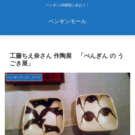
ペンギン18種類に会おう！
ペンギンモール
工藤ちえ奈さん 作陶展 「ぺんぎん の う
ごき展」
ペンギングッズ・フード