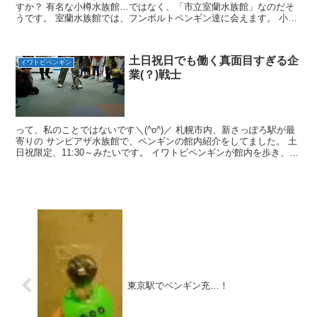
すか？ 有名な小樽水族館…ではなく、「市立室蘭水族館」なのだそ
うです。 室蘭水族館では、フンボルトペンギン達に会えます。 小さ
な水族館ながら、ペンギンのお散歩が1日2回あり ペン...
土日祝日でも働く真面目すぎる企
イワトビペンギン
業(？)戦士
って、私のことではないです＼(^o^)／ 札幌市内、新さっぽろ駅が最
寄りの サンピアザ水族館で、ペンギンの館内紹介をしてました。 土
日祝限定、11:30～みたいです。 イワトビペンギンが館内を歩き、
飼育員さんが館内の説明をしてくれますが、...
東京駅でペンギン充…！