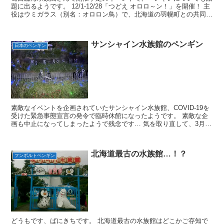
題に出るようです。 12/1-12/28「つどえ オロロ～ン！」を開催！ 主
役はウミガラス（別名：オロロン鳥）で、北海道の羽幌町との共同事
業の一環とのこと。 オロロン鳥もいつか会...
サンシャイン水族館のペンギン
日本のペンギン
素敵なイベントを企画されていたサンシャイン水族館、COVID-19を
受けた緊急事態宣言の発令で臨時休館になったようです。 素敵な企
画も中止になってしまったようで残念です… 気を取り直して、3月に
サンシャイン水族館に遊びに行った時のペンギン達...
北海道最古の水族館…！？
フンボルトペンギン
どうもです、ばにきちです。 北海道最古の水族館はどこかご存知で